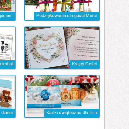
djęciem
Podziękowania dla gości Merci
alkohol
Księgi Gości
 dzieci
Kartki świąteczne dla firm