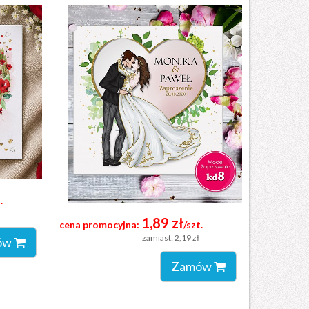
.
1,89 zł
cena promocyjna:
/szt.
zamiast: 2,19 zł
ów
Zamów