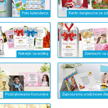
Foto kalendarze
Kartki świąteczne ze z
Naklejki na wódkę
Zawieszki na 
Podziękowania Komunijne
Zaproszenia urodzinowe dla