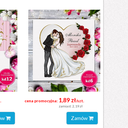
1,89 zł
.
cena promocyjna:
/szt.
zamiast: 2,19 zł
ów
Zamów