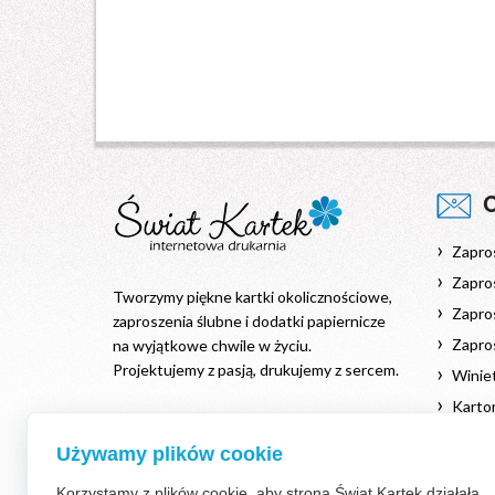
Zapro
Zapros
Tworzymy piękne kartki okolicznościowe,
Zapros
zaproszenia ślubne i dodatki papiernicze
Zapro
na wyjątkowe chwile w życiu.
Projektujemy z pasją, drukujemy z sercem.
Winiet
Karton
Kontakt
Podzi
Używamy plików cookie
+48 511 986 510
Księgi
kontakt@swiat-kartek.pl
Korzystamy z plików cookie, aby strona Świat Kartek działała