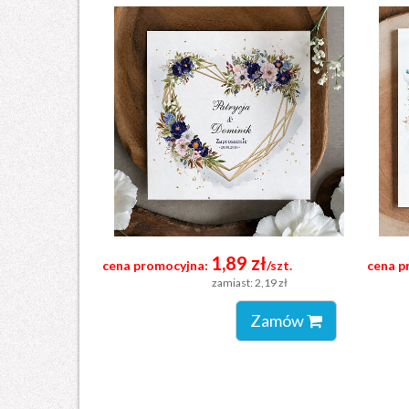
1,89 zł
cena promocyjna:
/szt.
cena p
zamiast: 2,19 zł
Zamów