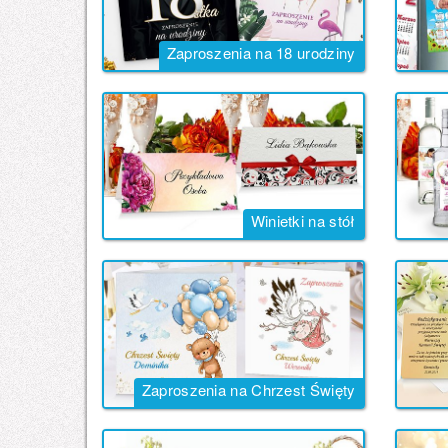
Zaproszenia na 18 urodziny
Winietki na stół
Zaproszenia na Chrzest Święty