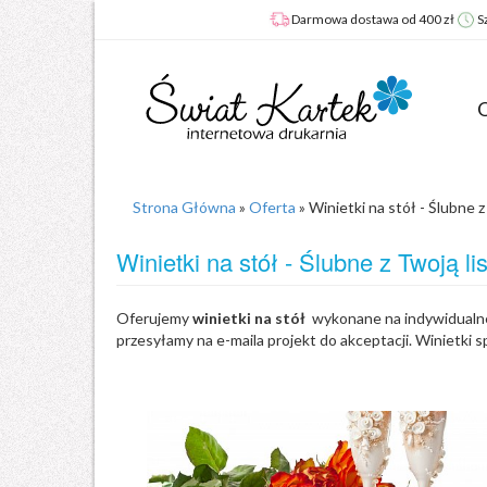
Darmowa dostawa od 400 zł
S
O
Z
Ś
K
Z
K
D
Strona Główna
»
Oferta
»
Winietki na stół - Ślubne z
Ś
Ś
W
D
Z
d
n
D
Winietki na stół - Ślubne z Twoją li
Ś
f
s
F
P
b
K
N
K
F
O
W
n
Z
K
Oferujemy
winietki na stół
wykonane na indywidualne 
Z
d
w
K
K
przesyłamy na e-maila projekt do akceptacji. Winietki
n
f
K
Z
g
r
K
n
n
N
ś
Ś
c
C
d
Z
z
K
Ś
K
n
z
g
Z
G
u
P
U
Z
d