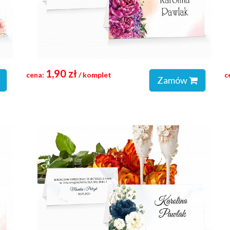
1,90 zł
cena:
/ komplet
c
Zamów