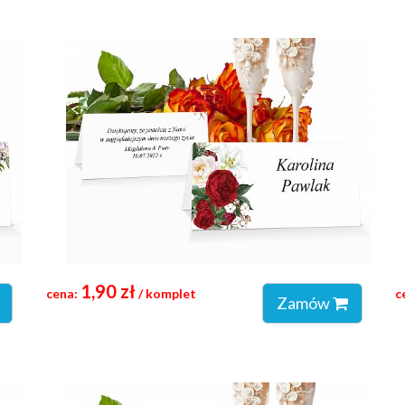
1,90 zł
cena:
/ komplet
c
Zamów