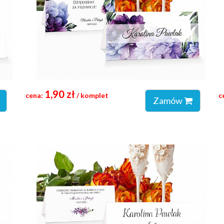
1,90 zł
cena:
/ komplet
c
Zamów