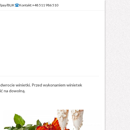
Tpay/BLIK
Kontakt:
+48 511 986 510
odwrocie winietki. Przed wykonaniem winietek
ić na dowolną.