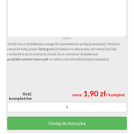
Jeżeli masz dodatkowe uwagi do zamówienie podaj je powyżej. Możesz
również tutaj podać
listę gości
( Kolejne osoby podaj od nowej linii lub
rozdzielne przecinkiem) Jeżeli chce umieścić dodatkowe
podziękowanie/wierszyk
na odwrocie winietki podaj je powyżej.
1,90 zł
Ilość
cena:
/ komplet
kompletów
Dodaj do koszyka