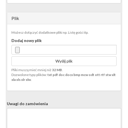
Plik
Możesz dołączyć dodatkowe pliki np. Listę gości itp.
Dodaj nowy plik
Wyślij plik
Pliki muszą mieć mniej niż
32 MB
.
Dozwolone typy plików:
txt pdf doc docx bmp mcw odt ott rtf stw xlt
xla xls xlr xlw
.
Uwagi do zamówienia