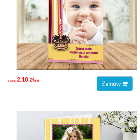
2,10 zł
cena:
/szt.
Zamów