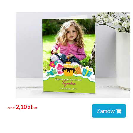
2,10 zł
cena:
/szt.
Zamów