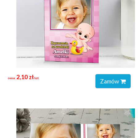
2,10 zł
cena:
/szt.
Zamów