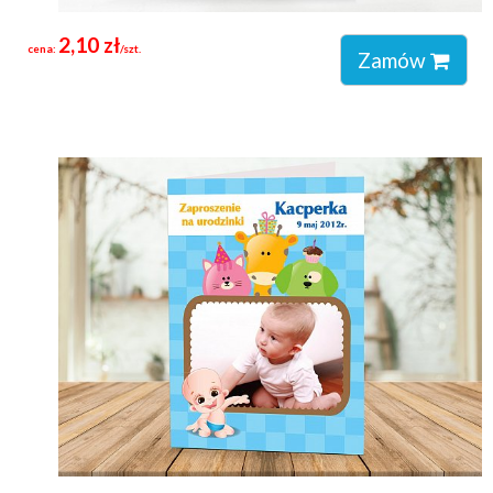
2,10 zł
cena:
/szt.
Zamów