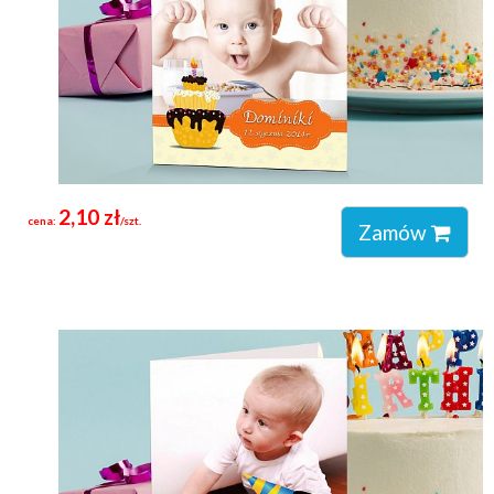
2,10 zł
cena:
/szt.
Zamów