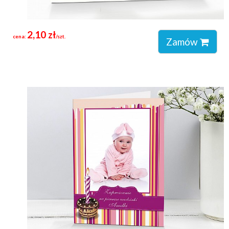
2,10 zł
cena:
/szt.
Zamów