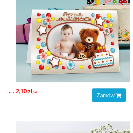
2,10 zł
cena:
/szt.
Zamów