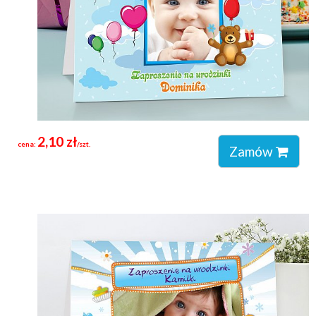
2,10 zł
cena:
/szt.
Zamów