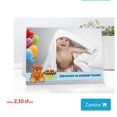
2,10 zł
cena:
/szt.
Zamów