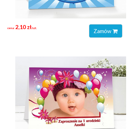
2,10 zł
cena:
/szt.
Zamów