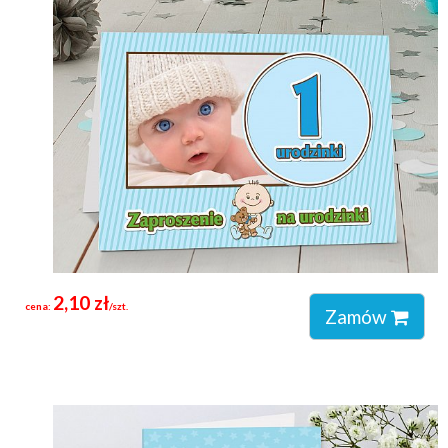
2,10 zł
cena:
/szt.
Zamów