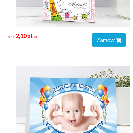
2,10 zł
cena:
/szt.
Zamów