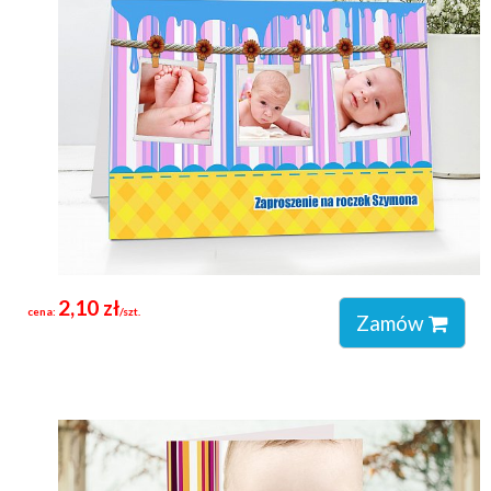
2,10 zł
cena:
/szt.
Zamów