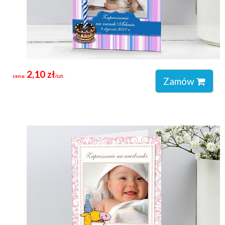
2,10 zł
cena:
/szt.
Zamów