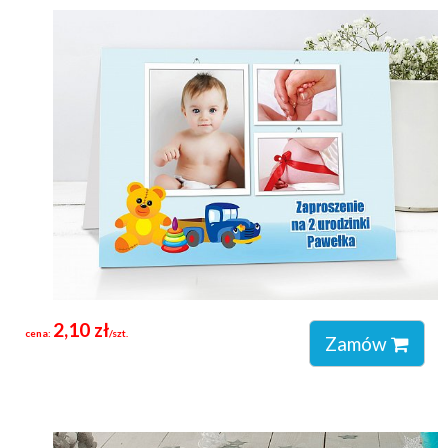
2,10 zł
cena:
/szt.
Zamów