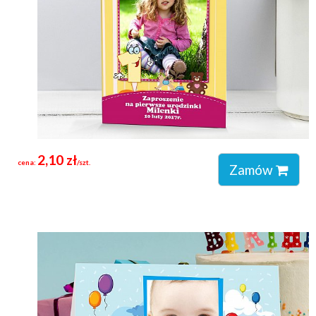
2,10 zł
cena:
/szt.
Zamów