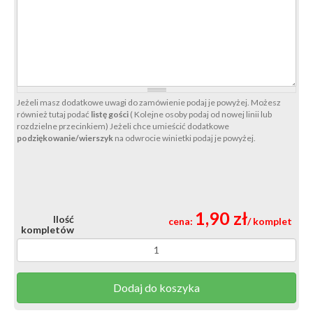
Jeżeli masz dodatkowe uwagi do zamówienie podaj je powyżej. Możesz
również tutaj podać
listę gości
( Kolejne osoby podaj od nowej linii lub
rozdzielne przecinkiem) Jeżeli chce umieścić dodatkowe
podziękowanie/wierszyk
na odwrocie winietki podaj je powyżej.
1,90 zł
Ilość
cena:
/ komplet
kompletów
Dodaj do koszyka