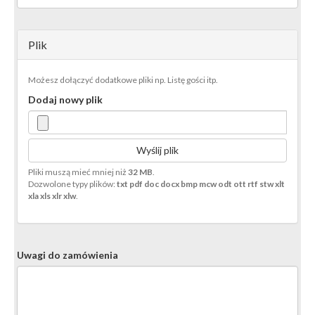
Plik
Możesz dołączyć dodatkowe pliki np. Listę gości itp.
Dodaj nowy plik
Wyślij plik
Pliki muszą mieć mniej niż
32 MB
.
Dozwolone typy plików:
txt pdf doc docx bmp mcw odt ott rtf stw xlt
xla xls xlr xlw
.
Uwagi do zamówienia