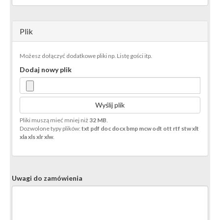
Plik
Możesz dołączyć dodatkowe pliki np. Listę gości itp.
Dodaj nowy plik
Wyślij plik
Pliki muszą mieć mniej niż
32 MB
.
Dozwolone typy plików:
txt pdf doc docx bmp mcw odt ott rtf stw xlt
xla xls xlr xlw
.
Uwagi do zamówienia