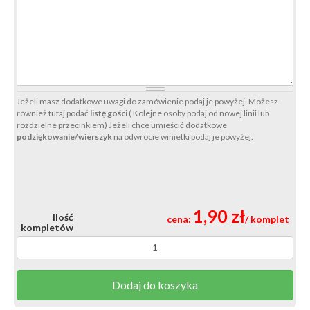
Jeżeli masz dodatkowe uwagi do zamówienie podaj je powyżej. Możesz
również tutaj podać
listę gości
( Kolejne osoby podaj od nowej linii lub
rozdzielne przecinkiem) Jeżeli chce umieścić dodatkowe
podziękowanie/wierszyk
na odwrocie winietki podaj je powyżej.
1,90 zł
Ilość
cena:
/ komplet
kompletów
Dodaj do koszyka