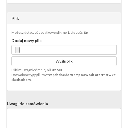
Plik
Możesz dołączyć dodatkowe pliki np. Listę gości itp.
Dodaj nowy plik
Wyślij plik
Pliki muszą mieć mniej niż
32 MB
.
Dozwolone typy plików:
txt pdf doc docx bmp mcw odt ott rtf stw xlt
xla xls xlr xlw
.
Uwagi do zamówienia