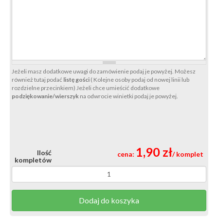
Jeżeli masz dodatkowe uwagi do zamówienie podaj je powyżej. Możesz
również tutaj podać
listę gości
( Kolejne osoby podaj od nowej linii lub
rozdzielne przecinkiem) Jeżeli chce umieścić dodatkowe
podziękowanie/wierszyk
na odwrocie winietki podaj je powyżej.
1,90 zł
Ilość
cena:
/ komplet
kompletów
Dodaj do koszyka