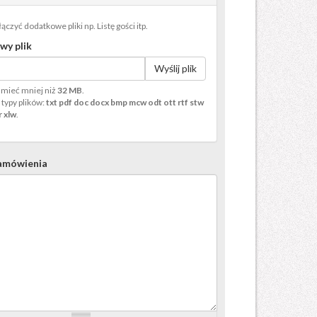
czyć dodatkowe pliki np. Listę gości itp.
wy plik
Wyślij plik
 mieć mniej niż
32 MB
.
typy plików:
txt pdf doc docx bmp mcw odt ott rtf stw
lr xlw
.
amówienia