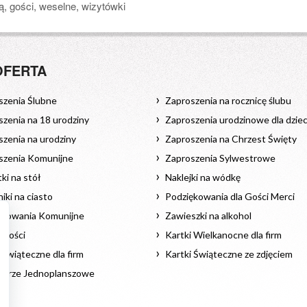
tą, gości, weselne, wizytówki
OFERTA
szenia Ślubne
Zaproszenia na rocznicę ślubu
zenia na 18 urodziny
Zaproszenia urodzinowe dla dziec
zenia na urodziny
Zaproszenia na Chrzest Święty
szenia Komunijne
Zaproszenia Sylwestrowe
ki na stół
Naklejki na wódkę
iki na ciasto
Podziękowania dla Gości Merci
ękowania Komunijne
Zawieszki na alkohol
 Gości
Kartki Wielkanocne dla firm
 Świąteczne dla firm
Kartki Świąteczne ze zdjęciem
darze Jednoplanszowe