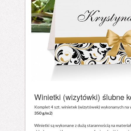
n
g
1
M
u
P
Z
K
S
Z
Z
n
n
a
C
Ś
Z
n
u
d
d
Winietki (wizytówki) ślubne k
Komplet 4 szt. winietek (wizytówek) wykonanych na w
350 g/m2
)
Winietki są wykonane z dużą starannością na materiał