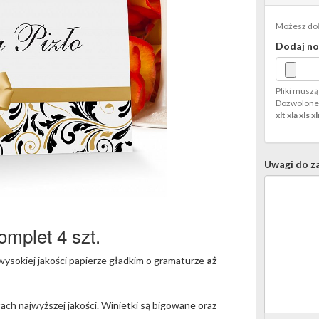
a
ości
18
gości
8
erci
urodziny
Kartoniki
Możesz dołą
rodziny
odziękowania
Zaproszenia
na
Dodaj no
aproszenia
omunijne
na
ciasto
ylwestrowe
awieszki
Chrzest
aproszenia
a
Święty
a
lkohol
Zaproszenia
Pliki muszą
Dozwolone 
hrzest
sylwestrowe
xlt xla xls x
więty
aproszenia
a
rodziny
Uwagi do z
la
zieci
omplet 4 szt.
ysokiej jakości papierze gładkim o gramaturze
aż
ach najwyższej jakości. Winietki są bigowane oraz