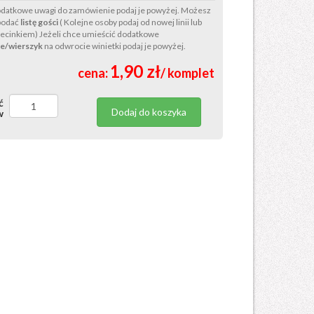
odatkowe uwagi do zamówienie podaj je powyżej. Możesz
 podać
listę gości
( Kolejne osoby podaj od nowej linii lub
zecinkiem) Jeżeli chce umieścić dodatkowe
e/wierszyk
na odwrocie winietki podaj je powyżej.
1,90 zł
cena:
/ komplet
ć
Dodaj do koszyka
w