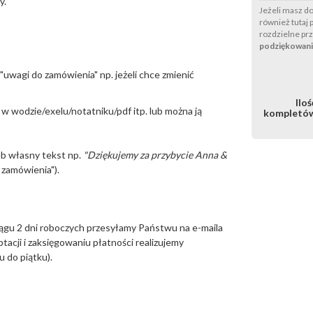
y.
Jeżeli masz d
również tutaj
rozdzielne pr
podziękowani
"uwagi do zamówienia" np. jeżeli chce zmienić
Iloś
 w wodzie/exelu/notatniku/pdf itp. lub można ją
kompletó
ub własny tekst np.
"Dziękujemy za przybycie Anna &
 zamówienia").
iągu 2 dni roboczych przesyłamy Państwu na e-maila
ptacji i zaksięgowaniu płatności realizujemy
 do piątku).