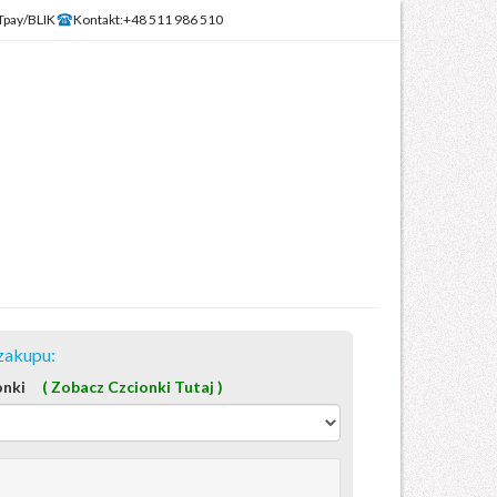
Tpay/BLIK
Kontakt:
+48 511 986 510
zakupu:
onki
( Zobacz Czcionki Tutaj )