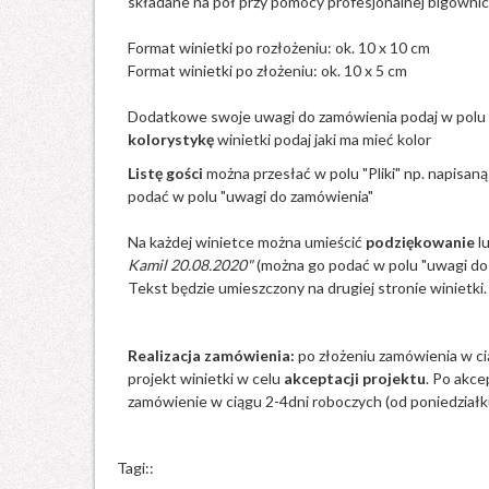
składane na pół przy pomocy profesjonalnej bigownic
Format winietki po rozłożeniu: ok. 10 x 10 cm
Format winietki po złożeniu: ok. 10 x 5 cm
Dodatkowe swoje uwagi do zamówienia podaj w polu
kolorystykę
winietki podaj jaki ma mieć kolor
Listę gości
można przesłać w polu "Pliki"
np. napisaną
podać w polu
"uwagi do zamówienia"
Na każdej winietce można umieścić
podziękowanie
l
Kamil 20.08.2020"
(można go podać w polu "uwagi do
Tekst będzie umieszczony na drugiej stronie winietki.
Realizacja zamówienia:
po złożeniu zamówienia w c
projekt winietki w celu
akceptacji projektu
. Po akce
zamówienie w ciągu 2-4dni roboczych (od poniedziałku
Tagi::