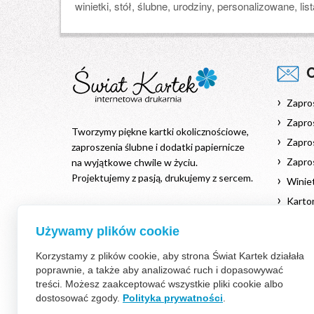
winietki, stół, ślubne, urodziny, personalizowane, lis
Zapro
Zapros
Tworzymy piękne kartki okolicznościowe,
Zapros
zaproszenia ślubne i dodatki papiernicze
Zapro
na wyjątkowe chwile w życiu.
Projektujemy z pasją, drukujemy z sercem.
Winiet
Karton
Kontakt
Podzi
Używamy plików cookie
+48 511 986 510
Księgi
kontakt@swiat-kartek.pl
Korzystamy z plików cookie, aby strona Świat Kartek działała
Kartki
poprawnie, a także aby analizować ruch i dopasowywać
Kalen
treści. Możesz zaakceptować wszystkie pliki cookie albo
dostosować zgody.
Polityka prywatności
.