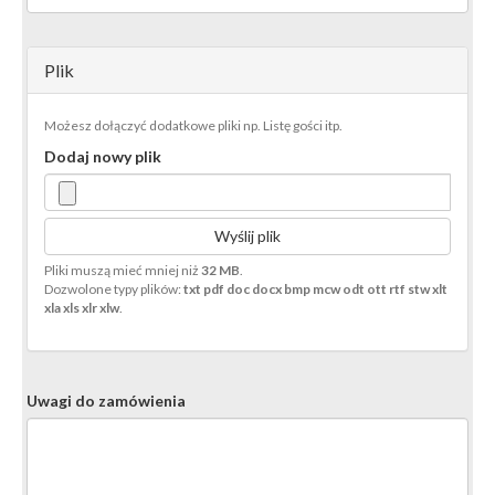
Plik
Możesz dołączyć dodatkowe pliki np. Listę gości itp.
Dodaj nowy plik
Wyślij plik
Pliki muszą mieć mniej niż
32 MB
.
Dozwolone typy plików:
txt pdf doc docx bmp mcw odt ott rtf stw xlt
xla xls xlr xlw
.
Uwagi do zamówienia