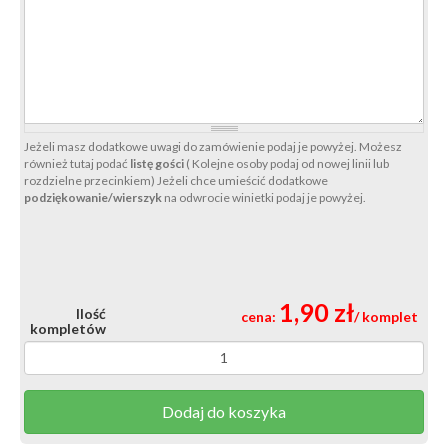
Jeżeli masz dodatkowe uwagi do zamówienie podaj je powyżej. Możesz
również tutaj podać
listę gości
( Kolejne osoby podaj od nowej linii lub
rozdzielne przecinkiem) Jeżeli chce umieścić dodatkowe
podziękowanie/wierszyk
na odwrocie winietki podaj je powyżej.
1,90 zł
Ilość
cena:
/ komplet
kompletów
Dodaj do koszyka