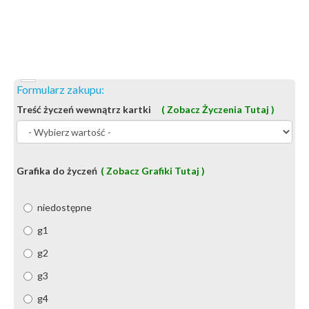
Formularz zakupu:
Treść życzeń wewnątrz kartki
( Zobacz Życzenia Tutaj )
Grafika do życzeń
( Zobacz Grafiki Tutaj )
niedostępne
g1
g2
g3
g4