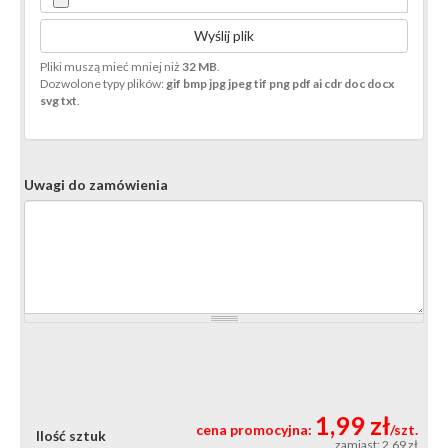
Wyślij plik
Pliki muszą mieć mniej niż
32 MB
.
Dozwolone typy plików:
gif bmp jpg jpeg tif png pdf ai cdr doc docx
svg txt
.
Uwagi do zamówienia
1,99 zł
cena promocyjna:
/szt.
Ilość sztuk
zamiast: 2,69 zł