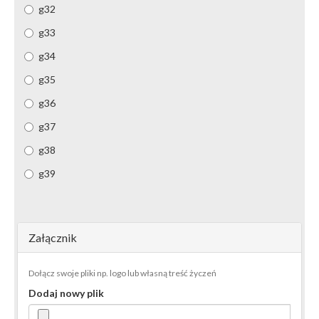
g32
g33
g34
g35
g36
g37
g38
g39
Załącznik
Dołącz swoje pliki np. logo lub własną treść życzeń
Dodaj nowy plik