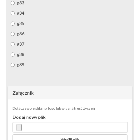
g33
g34
g35
g36
g37
g38
g39
Załącznik
Dołącz swoje pliki np. logo lub własną treść życzeń
Dodaj nowy plik
Wyślij plik