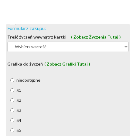
Formularz zakupu:
Treść życzeń wewnątrz kartki
( Zobacz Życzenia Tutaj )
Grafika do życzeń
( Zobacz Grafiki Tutaj )
niedostępne
g1
g2
g3
g4
g5