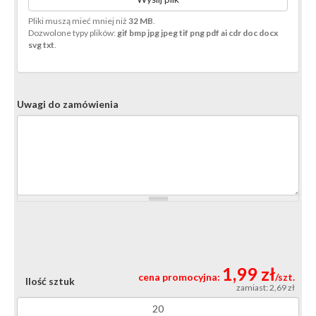
Pliki muszą mieć mniej niż
32 MB
.
Dozwolone typy plików:
gif bmp jpg jpeg tif png pdf ai cdr doc docx
svg txt
.
Uwagi do zamówienia
1,99 zł
cena promocyjna:
/szt.
Ilość sztuk
zamiast: 2,69 zł