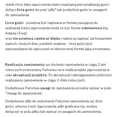
Jeżeli chce żeby zaproszenia miały wypisaną personalizacją gości -
dołącz
listę gości
do pola "pliki" lub podaj listę gości w uwagach
do zamówienia.
Lista gości
- powinna być napisana w formie pasującej do
wybranej treści zaproszenia może to być forma
odmieniona
(np.
Adama i Ewę)
oraz
nie powinna zawierać błędu
i należy ją napisać zachowaniem
małych i dużych liter, polskich znaków - lista gości jest
wprowadzana do zaproszeń w identycznej formie jaką otrzymamy.
Realizacja zamówienia:
po złożeniu zamówienia w ciągu 2 dni
roboczych przesyłamy Państwu na e-maila projekt zaproszenia w
celu
akceptacji projektu
. Po akceptacji i zaksięgowaniu płatności
realizujemy zamówienie w ciągu 2-4dni roboczych.
Dodatkowe Państwa
uwagi
do zamówienia prosimy opisać w polu
"Uwagi do zamówienia".
Dodatkowe pliki do wykonania Państwa zamówienia np. lista
gości, własne treść zaproszenia, pliki graficzne itp. można
dołączyć w polu pliku lub wpisać w uwagach do zamówienia.