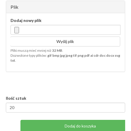
Plik
Dodaj nowy plik
Wyślij plik
Pliki muszą mieć mniej niż
32 MB
.
Dozwolone typy plików:
gif bmp jpg jpeg tif png pdf ai cdr doc docx svg
txt
.
Ilość sztuk
Dodaj do koszyka