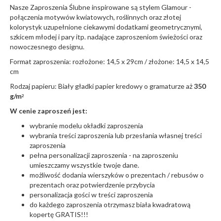
Nasze Zaproszenia Ślubne inspirowane są stylem Glamour -
połączenia motywów kwiatowych, roślinnych oraz złotej
kolorystyk uzupełnione ciekawymi dodatkami geometrycznymi,
szkicem młodej i pary itp. nadające zaproszeniom świeżości oraz
nowoczesnego designu.
Format zaproszenia: rozłożone: 14,5 x 29cm / złożone: 14,5 x 14,5
cm
Rodzaj papieru: Biały gładki papier kredowy o gramaturze aż
350
g/m
2
W cenie zaproszeń jest:
wybranie modelu okładki zaproszenia
wybrania treści zaproszenia lub przesłania własnej treści
zaproszenia
pełna personalizacji zaproszenia - na zaproszeniu
umieszczamy wszystkie twoje dane.
możliwość dodania wierszyków o prezentach / rebusów o
prezentach oraz potwierdzenie przybycia
personalizacja gości w treści zaproszenia
do każdego zaproszenia otrzymasz biała kwadratową
kopertę GRATIS!!!