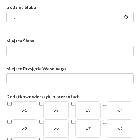
Godzina Ślubu
Miejsce Ślubu
Miejsce Przyjęcia Weselnego
Dodatkowe wierszyki o prezentach
w1
w2
w3
w4
w5
w6
w7
w8