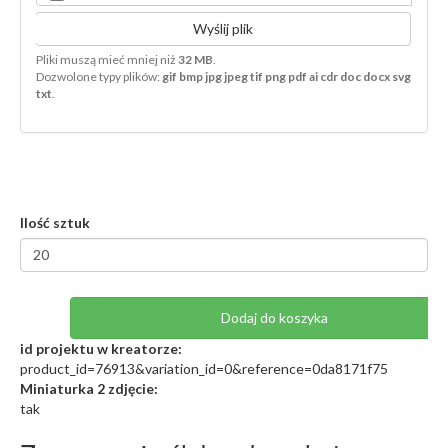
Wyślij plik
Pliki muszą mieć mniej niż
32 MB
.
Dozwolone typy plików:
gif bmp jpg jpeg tif png pdf ai cdr doc docx svg
txt
.
Ilość sztuk
Dodaj do koszyka
id projektu w kreatorze:
product_id=76913&variation_id=0&reference=0da8171f75
Miniaturka 2 zdjęcie:
tak