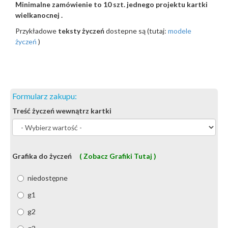
Minimalne zamówienie to 10 szt. jednego projektu kartki
wielkanocnej .
Przykładowe
teksty życzeń
dostepne są (tutaj:
modele
życzeń
)
Formularz zakupu:
Treść życzeń wewnątrz kartki
Grafika do życzeń
( Zobacz Grafiki Tutaj )
niedostępne
g1
g2