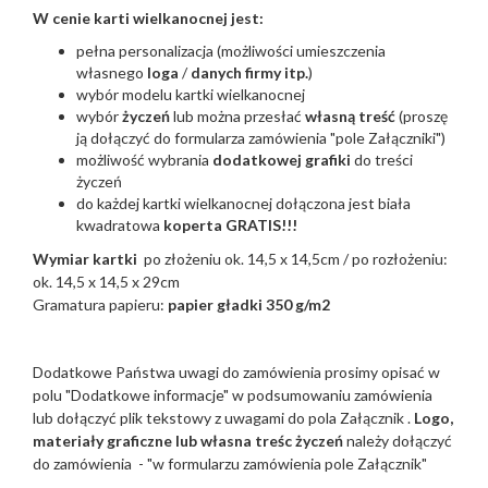
W cenie karti wielkanocnej jest:
pełna personalizacja (możliwości umieszczenia
własnego
loga
/
danych firmy itp.
)
wybór modelu kartki wielkanocnej
wybór
życzeń
lub można przesłać
własną treść
(proszę
ją dołączyć do formularza zamówienia "pole Załączniki")
możliwość wybrania
dodatkowej grafiki
do treści
życzeń
do każdej kartki wielkanocnej dołączona jest biała
kwadratowa
koperta GRATIS!!!
Wymiar kartki
po złożeniu ok. 14,5 x 14,5cm / po rozłożeniu:
ok. 14,5 x 14,5 x 29cm
Gramatura papieru:
papier gładki 350 g/m2
Dodatkowe Państwa uwagi do zamówienia prosimy opisać w
polu "Dodatkowe informacje" w podsumowaniu zamówienia
lub dołączyć plik tekstowy z uwagami do pola Załącznik .
Logo,
materiały graficzne lub własna treśc życzeń
należy dołączyć
do zamówienia - "w formularzu zamówienia pole Załącznik"