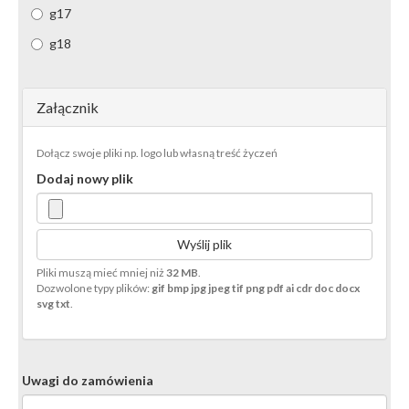
g17
g18
Załącznik
Dołącz swoje pliki np. logo lub własną treść życzeń
Dodaj nowy plik
Wyślij plik
Pliki muszą mieć mniej niż
32 MB
.
Dozwolone typy plików:
gif bmp jpg jpeg tif png pdf ai cdr doc docx
svg txt
.
Uwagi do zamówienia