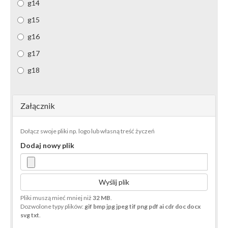
g14
g15
g16
g17
g18
Załącznik
Dołącz swoje pliki np. logo lub własną treść życzeń
Dodaj nowy plik
Wyślij plik
Pliki muszą mieć mniej niż
32 MB
.
Dozwolone typy plików:
gif bmp jpg jpeg tif png pdf ai cdr doc docx
svg txt
.