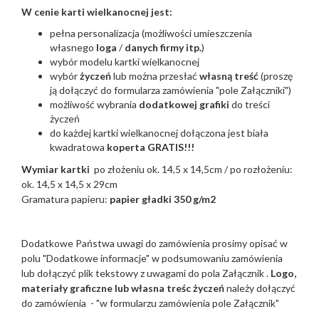
W cenie karti wielkanocnej jest:
pełna personalizacja (możliwości umieszczenia
własnego
loga
/
danych firmy itp.
)
wybór modelu kartki wielkanocnej
wybór
życzeń
lub można przesłać
własną treść
(proszę
ją dołączyć do formularza zamówienia "pole Załączniki")
możliwość wybrania
dodatkowej grafiki
do treści
życzeń
do każdej kartki wielkanocnej dołączona jest biała
kwadratowa
koperta GRATIS!!!
Wymiar kartki
po złożeniu ok. 14,5 x 14,5cm / po rozłożeniu:
ok. 14,5 x 14,5 x 29cm
Gramatura papieru:
papier gładki 350 g/m2
Dodatkowe Państwa uwagi do zamówienia prosimy opisać w
polu "Dodatkowe informacje" w podsumowaniu zamówienia
lub dołączyć plik tekstowy z uwagami do pola Załącznik .
Logo,
materiały graficzne lub własna treśc życzeń
należy dołączyć
do zamówienia - "w formularzu zamówienia pole Załącznik"