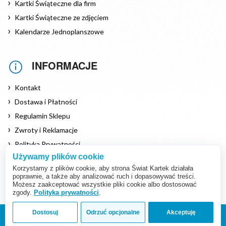
Kartki Świąteczne dla firm
Kartki Świąteczne ze zdjęciem
Kalendarze Jednoplanszowe
INFORMACJE
Kontakt
Dostawa i Płatności
Regulamin Sklepu
Zwroty i Reklamacje
Polityka Prywatności
Używamy plików cookie
Polityka Cookies
Korzystamy z plików cookie, aby strona Świat Kartek działała
poprawnie, a także aby analizować ruch i dopasowywać treści.
Możesz zaakceptować wszystkie pliki cookie albo dostosować
zgody.
Polityka prywatności
.
Dostosuj
Odrzuć opcjonalne
Akceptuję
Copyright © 2026 www.swiat-kartek.pl