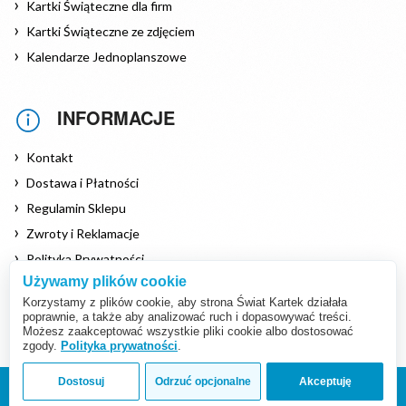
Kartki Świąteczne dla firm
Kartki Świąteczne ze zdjęciem
Kalendarze Jednoplanszowe
INFORMACJE
Kontakt
Dostawa i Płatności
Regulamin Sklepu
Zwroty i Reklamacje
Polityka Prywatności
Używamy plików cookie
Polityka Cookies
Korzystamy z plików cookie, aby strona Świat Kartek działała
poprawnie, a także aby analizować ruch i dopasowywać treści.
Możesz zaakceptować wszystkie pliki cookie albo dostosować
zgody.
Polityka prywatności
.
Dostosuj
Odrzuć opcjonalne
Akceptuję
Copyright © 2026 www.swiat-kartek.pl