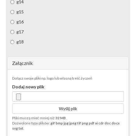
g14
g15
g16
g17
g18
Załącznik
Dołącz swoje pliki np. logo lub własną treść życzeń
Dodaj nowy plik
Wyślij plik
Pliki muszą mieć mniej niż
32 MB
.
Dozwolone typy plików:
gif bmp jpg jpeg tif png pdf ai cdr doc docx
svg txt
.