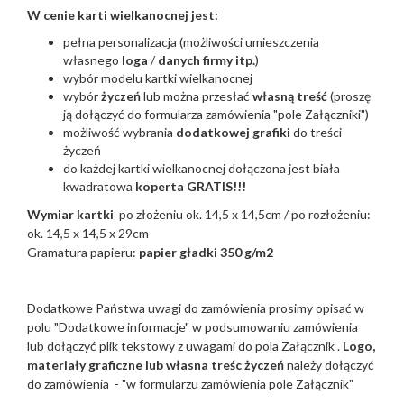
W cenie karti wielkanocnej jest:
pełna personalizacja (możliwości umieszczenia
własnego
loga
/
danych firmy itp.
)
wybór modelu kartki wielkanocnej
wybór
życzeń
lub można przesłać
własną treść
(proszę
ją dołączyć do formularza zamówienia "pole Załączniki")
możliwość wybrania
dodatkowej grafiki
do treści
życzeń
do każdej kartki wielkanocnej dołączona jest biała
kwadratowa
koperta GRATIS!!!
Wymiar kartki
po złożeniu ok. 14,5 x 14,5cm / po rozłożeniu:
ok. 14,5 x 14,5 x 29cm
Gramatura papieru:
papier gładki 350 g/m2
Dodatkowe Państwa uwagi do zamówienia prosimy opisać w
polu "Dodatkowe informacje" w podsumowaniu zamówienia
lub dołączyć plik tekstowy z uwagami do pola Załącznik .
Logo,
materiały graficzne lub własna treśc życzeń
należy dołączyć
do zamówienia - "w formularzu zamówienia pole Załącznik"