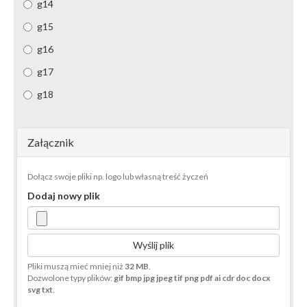
g14
g15
g16
g17
g18
Załącznik
Dołącz swoje pliki np. logo lub własną treść życzeń
Dodaj nowy plik
Wyślij plik
Pliki muszą mieć mniej niż
32 MB
.
Dozwolone typy plików:
gif bmp jpg jpeg tif png pdf ai cdr doc docx
svg txt
.