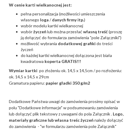
W cenie karti wielkanocnej jest:
pełna personalizacja (możliwości umieszczenia
własnego
loga
/
danych firmy itp.
)
wybór modelu kartki wielkanocnej
wybór
życzeń
lub można przesłać
własną treść
(proszę
ją dołączyć do formularza zamówienia "pole Załączniki")
możliwość wybrania
dodatkowej grafiki
do treści
życzeń
do każdej kartki wielkanocnej dołączona jest biała
kwadratowa
koperta GRATIS!!!
Wymiar kartki
po złożeniu ok. 14,5 x 14,5cm / po rozłożeniu:
ok. 14,5 x 14,5 x 29cm
Gramatura papieru:
papier gładki 350 g/m2
Dodatkowe Państwa uwagi do zamówienia prosimy opisać w
polu "Dodatkowe informacje" w podsumowaniu zamówienia
lub dołączyć plik tekstowy z uwagami do pola Załącznik .
Logo,
materiały graficzne lub własna treśc życzeń
należy dołączyć
do zamówienia - "w formularzu zamówienia pole Załącznik"