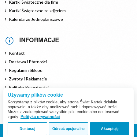
Kartki Świąteczne dla firm
Kartki Świąteczne ze zdjęciem
Kalendarze Jednoplanszowe
INFORMACJE
Kontakt
Dostawa i Płatności
Regulamin Sklepu
Zwroty i Reklamacje
Polityka Prywatności
Używamy plików cookie
Polityka Cookies
Korzystamy z plików cookie, aby strona Świat Kartek działała
poprawnie, a także aby analizować ruch i dopasowywać treści.
Możesz zaakceptować wszystkie pliki cookie albo dostosować
zgody.
Polityka prywatności
.
Dostosuj
Odrzuć opcjonalne
Akceptuję
Copyright © 2026 www.swiat-kartek.pl