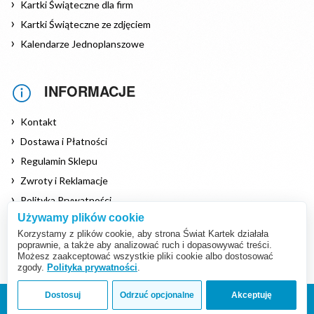
Kartki Świąteczne dla firm
Kartki Świąteczne ze zdjęciem
Kalendarze Jednoplanszowe
INFORMACJE
Kontakt
Dostawa i Płatności
Regulamin Sklepu
Zwroty i Reklamacje
Polityka Prywatności
Używamy plików cookie
Polityka Cookies
Korzystamy z plików cookie, aby strona Świat Kartek działała
poprawnie, a także aby analizować ruch i dopasowywać treści.
Możesz zaakceptować wszystkie pliki cookie albo dostosować
zgody.
Polityka prywatności
.
Dostosuj
Odrzuć opcjonalne
Akceptuję
Copyright © 2026 www.swiat-kartek.pl