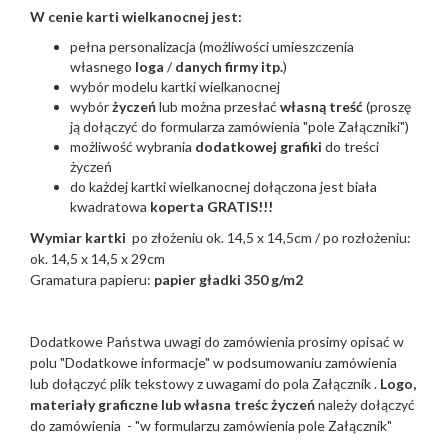
W cenie karti wielkanocnej jest:
pełna personalizacja (możliwości umieszczenia
własnego
loga
/
danych firmy itp.
)
wybór modelu kartki wielkanocnej
wybór
życzeń
lub można przesłać
własną treść
(proszę
ją dołączyć do formularza zamówienia "pole Załączniki")
możliwość wybrania
dodatkowej grafiki
do treści
życzeń
do każdej kartki wielkanocnej dołączona jest biała
kwadratowa
koperta GRATIS!!!
Wymiar kartki
po złożeniu ok. 14,5 x 14,5cm / po rozłożeniu:
ok. 14,5 x 14,5 x 29cm
Gramatura papieru:
papier gładki 350 g/m2
Dodatkowe Państwa uwagi do zamówienia prosimy opisać w
polu "Dodatkowe informacje" w podsumowaniu zamówienia
lub dołączyć plik tekstowy z uwagami do pola Załącznik .
Logo,
materiały graficzne lub własna treśc życzeń
należy dołączyć
do zamówienia - "w formularzu zamówienia pole Załącznik"