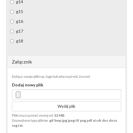
g14
g15
g16
g17
g18
Załącznik
Dołącz swoje pliki np. logo lub własną treść życzeń
Dodaj nowy plik
Wyślij plik
Pliki muszą mieć mniej niż
32 MB
.
Dozwolone typy plików:
gif bmp jpg jpeg tif png pdf ai cdr doc docx
svg txt
.