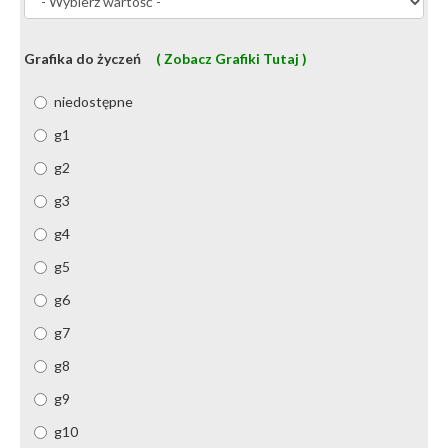
Grafika do życzeń
( Zobacz Grafiki Tutaj )
niedostępne
g1
g2
g3
g4
g5
g6
g7
g8
g9
g10