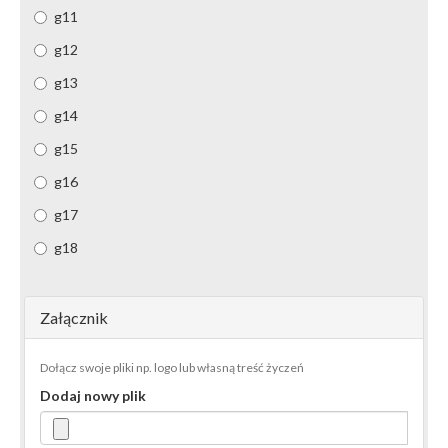
g11
g12
g13
g14
g15
g16
g17
g18
Załącznik
Dołącz swoje pliki np. logo lub własną treść życzeń
Dodaj nowy plik