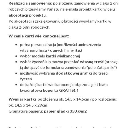
Realizacja zamówienia:
po złożeniu zamówienia w ciągu 2 dni
robczych przesyłamy Państu na e-maila projekt kartki w celu
akceptacji projektu
.
Po akceptacji i zaksięgowaniu płatności wysyłamy kartki w
ciągu 2-5dni roboczych.
W cenie karti wielkanocnej jest:
pełna personalizacja (możliwości umieszczenia
własnego
loga
/
danych firmy itp.
)
wybór modelu kartki wielkanocnej
wybór
życzeń
lub można przesłać
własną treść
(proszę
ją dołączyć do formularza zamówienia "pole Załączniki")
możliwość wybrania
dodatkowej grafiki
do treści
życzeń
do każdej kartki wielkanocnej dołączona jest biała
kwadratowa
koperta GRATIS!!!
Wymiar kartki
po złożeniu ok. 14,5 x 14,5cm / po rozłożeniu:
ok. 14,5 x 14,5 x 29cm
Gramatura papieru:
papier gładki 350 g/m2