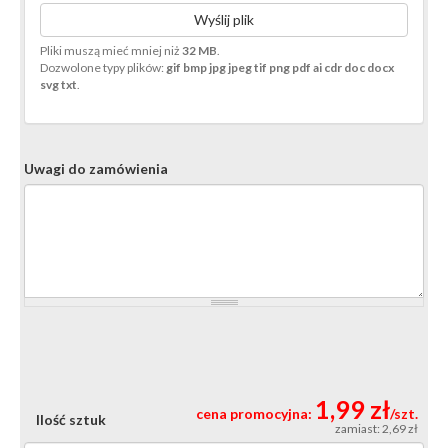
Wyślij plik
Pliki muszą mieć mniej niż
32 MB
.
Dozwolone typy plików:
gif bmp jpg jpeg tif png pdf ai cdr doc docx
svg txt
.
Uwagi do zamówienia
1,99 zł
cena promocyjna:
/szt.
Ilość sztuk
zamiast: 2,69 zł