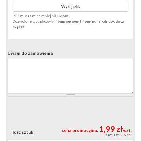
Wyślij plik
Pliki muszą mieć mniej niż
32 MB
.
Dozwolone typy plików:
gif bmp jpg jpeg tif png pdf ai cdr doc docx
svg txt
.
Uwagi do zamówienia
1,99 zł
cena promocyjna:
/szt.
Ilość sztuk
zamiast: 2,69 zł