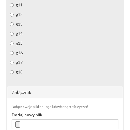
g11
g12
g13
g14
g15
g16
g17
g18
Załącznik
Dołącz swoje pliki np. logo lub własną treść życzeń
Dodaj nowy plik