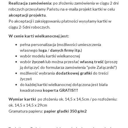
Realizacja zamówienia:
po złożeniu zamówienia w ciągu 2 dni
robczych przesyłamy Państu na e-maila projekt kartki w celu
akceptacji projektu
.
Po akceptacji i zaksięgowaniu płatności wysyłamy kartki w
ciągu 2-5dni roboczych.
W cenie karti wielkanocnej jest:
pełna personalizacja (możliwości umieszczenia
własnego
loga
/
danych firmy itp.
)
wybór modelu kartki wielkanocnej
wybór
życzeń
lub można przesłać
własną treść
(proszę
ją dołączyć do formularza zamówienia "pole Załączniki")
możliwość wybrania
dodatkowej grafiki
do treści
życzeń
do każdej kartki wielkanocnej dołączona jest biała
kwadratowa
koperta GRATIS!!!
Wymiar kartki
po złożeniu ok. 14,5 x 14,5cm / po rozłożeniu:
ok. 14,5 x 14,5 x 29cm
Gramatura papieru:
papier gładki 350 g/m2