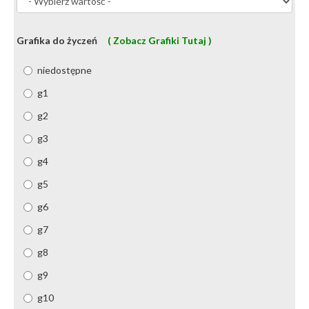
Grafika do życzeń
( Zobacz Grafiki Tutaj )
niedostępne
g1
g2
g3
g4
g5
g6
g7
g8
g9
g10