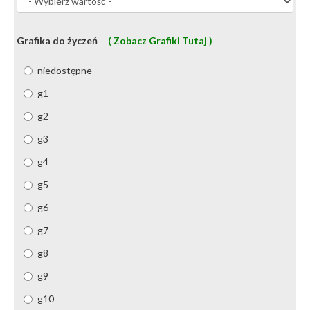
Grafika do życzeń
( Zobacz Grafiki Tutaj )
niedostępne
g1
g2
g3
g4
g5
g6
g7
g8
g9
g10