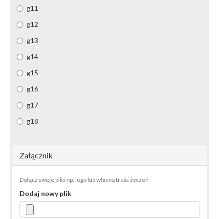
g11
g12
g13
g14
g15
g16
g17
g18
Załącznik
Dołącz swoje pliki np. logo lub własną treść życzeń
Dodaj nowy plik