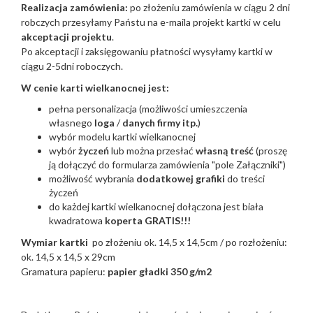
Realizacja zamówienia:
po złożeniu zamówienia w ciągu 2 dni
robczych przesyłamy Państu na e-maila projekt kartki w celu
akceptacji projektu
.
Po akceptacji i zaksięgowaniu płatności wysyłamy kartki w
ciągu 2-5dni roboczych.
W cenie karti wielkanocnej jest:
pełna personalizacja (możliwości umieszczenia
własnego
loga
/
danych firmy itp.
)
wybór modelu kartki wielkanocnej
wybór
życzeń
lub można przesłać
własną treść
(proszę
ją dołączyć do formularza zamówienia "pole Załączniki")
możliwość wybrania
dodatkowej grafiki
do treści
życzeń
do każdej kartki wielkanocnej dołączona jest biała
kwadratowa
koperta GRATIS!!!
Wymiar kartki
po złożeniu ok. 14,5 x 14,5cm / po rozłożeniu:
ok. 14,5 x 14,5 x 29cm
Gramatura papieru:
papier gładki 350 g/m2