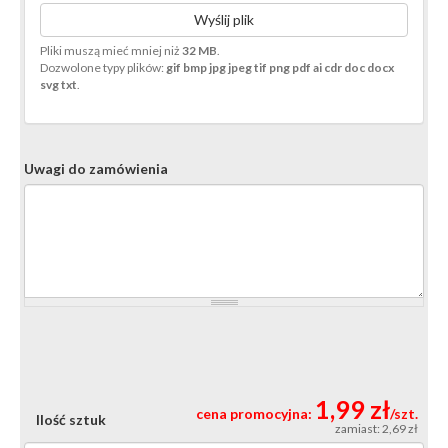
Wyślij plik
Pliki muszą mieć mniej niż
32 MB
.
Dozwolone typy plików:
gif bmp jpg jpeg tif png pdf ai cdr doc docx
svg txt
.
Uwagi do zamówienia
1,99 zł
cena promocyjna:
/szt.
Ilość sztuk
zamiast: 2,69 zł