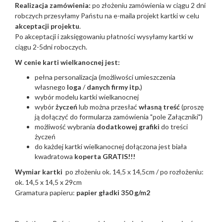
Realizacja zamówienia:
po złożeniu zamówienia w ciągu 2 dni
robczych przesyłamy Państu na e-maila projekt kartki w celu
akceptacji projektu
.
Po akceptacji i zaksięgowaniu płatności wysyłamy kartki w
ciągu 2-5dni roboczych.
W cenie karti wielkanocnej jest:
pełna personalizacja (możliwości umieszczenia
własnego
loga
/
danych firmy itp.
)
wybór modelu kartki wielkanocnej
wybór
życzeń
lub można przesłać
własną treść
(proszę
ją dołączyć do formularza zamówienia "pole Załączniki")
możliwość wybrania
dodatkowej grafiki
do treści
życzeń
do każdej kartki wielkanocnej dołączona jest biała
kwadratowa
koperta GRATIS!!!
Wymiar kartki
po złożeniu ok. 14,5 x 14,5cm / po rozłożeniu:
ok. 14,5 x 14,5 x 29cm
Gramatura papieru:
papier gładki 350 g/m2