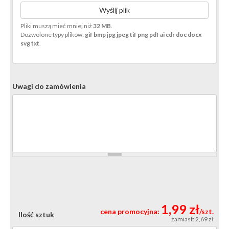
Wyślij plik
Pliki muszą mieć mniej niż
32 MB
.
Dozwolone typy plików:
gif bmp jpg jpeg tif png pdf ai cdr doc docx
svg txt
.
Uwagi do zamówienia
1,99 zł
cena promocyjna:
/szt.
Ilość sztuk
zamiast: 2,69 zł