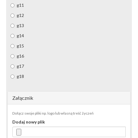
g11
g12
g13
g14
g15
g16
g17
g18
Załącznik
Dołącz swoje pliki np. logo lub własną treść życzeń
Dodaj nowy plik