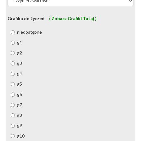
Grafika do życzeń
( Zobacz Grafiki Tutaj )
niedostępne
g1
g2
g3
g4
g5
g6
g7
g8
g9
g10