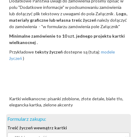
Dodatkowe Państwa uwagi do zamówienia prosimy opisać w
polu "Dodatkowe informacje" w podsumowaniu zamówienia
lub dołączyć plik tekstowy z uwagami do pola Załącznik .
Logo,
materiały graficzne lub własna treśc życzeń
należy dołączyć
do zamówienia - "w formularzu zamówienia pole Załącznik"
Minimalne zamówienie to 10 szt. jednego projektu kartki
wielkanocnej .
Przykładowe
teksty życzeń
dostepne są (tutaj:
modele
życzeń
)
Kartki wielkanocne: pisanki zdobione, złote detale, białe tło,
elegancka kartka, zielone akcenty
Formularz zakupu:
Treść życzeń wewnątrz kartki