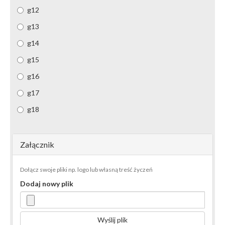
g12
g13
g14
g15
g16
g17
g18
Załącznik
Dołącz swoje pliki np. logo lub własną treść życzeń
Dodaj nowy plik
Wyślij plik