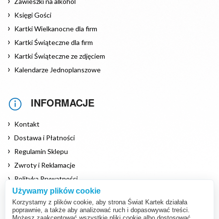
Zawieszki na alkohol
Księgi Gości
Kartki Wielkanocne dla firm
Kartki Świąteczne dla firm
Kartki Świąteczne ze zdjęciem
Kalendarze Jednoplanszowe
INFORMACJE
Kontakt
Dostawa i Płatności
Regulamin Sklepu
Zwroty i Reklamacje
Polityka Prywatności
Używamy plików cookie
Polityka Cookies
Korzystamy z plików cookie, aby strona Świat Kartek działała
poprawnie, a także aby analizować ruch i dopasowywać treści.
Możesz zaakceptować wszystkie pliki cookie albo dostosować