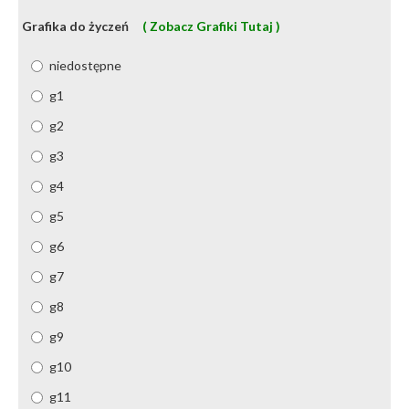
Grafika do życzeń
( Zobacz Grafiki Tutaj )
niedostępne
g1
g2
g3
g4
g5
g6
g7
g8
g9
g10
g11