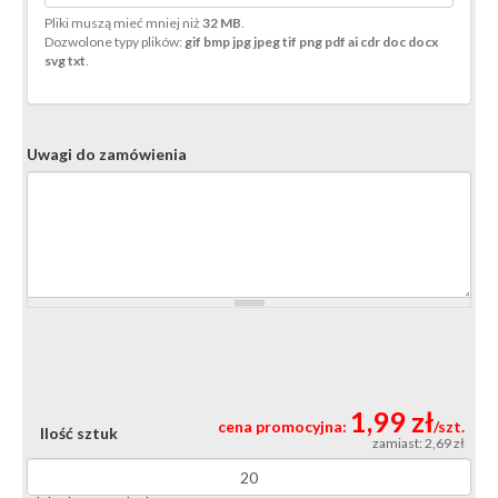
Pliki muszą mieć mniej niż
32 MB
.
Dozwolone typy plików:
gif bmp jpg jpeg tif png pdf ai cdr doc docx
svg txt
.
Uwagi do zamówienia
1,99 zł
cena promocyjna:
/szt.
Ilość sztuk
zamiast: 2,69 zł