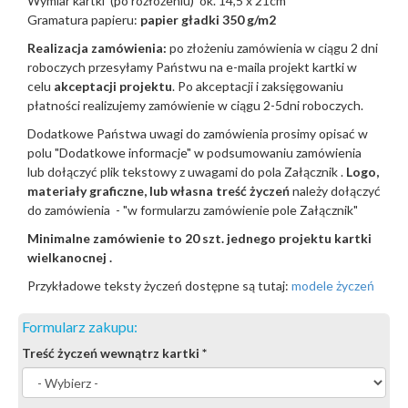
Wymiar kartki (po rozłożeniu) ok. 14,5 x 21cm
Gramatura papieru:
papier gładki 350 g/m2
Realizacja zamówienia:
po złożeniu zamówienia w ciągu 2 dni
roboczych przesyłamy Państwu na e-maila projekt kartki w
celu
akceptacji projektu
. Po akceptacji i zaksięgowaniu
płatności realizujemy zamówienie w ciągu 2-5dni roboczych.
Dodatkowe Państwa uwagi do zamówienia prosimy opisać w
polu "Dodatkowe informacje" w podsumowaniu zamówienia
lub dołączyć plik tekstowy z uwagami do pola Załącznik .
Logo,
materiały graficzne, lub własna
treść
życzeń
należy dołączyć
do zamówienia - "w formularzu zamówienie pole Załącznik"
Minimalne zamówienie to 20 szt. jednego projektu kartki
wielkanocnej .
Przykładowe teksty życzeń dostępne są tutaj:
modele życzeń
Formularz zakupu:
Treść życzeń wewnątrz kartki
*