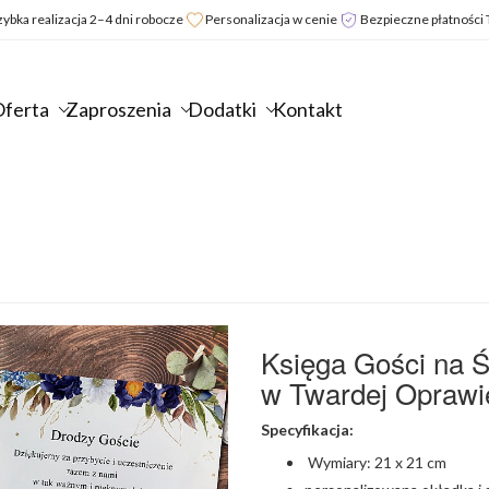
zybka realizacja 2–4 dni robocze
Personalizacja w cenie
Bezpieczne płatności 
ferta
Zaproszenia
Dodatki
Kontakt
aproszenia
Zaproszenia
Winietki
lub
artki
ślubne
na
aproszenia
artki
ODATKI
Zaproszenia
stół
lubne
wiąteczne
inietki
LA
na
Zawieszki
aproszenia
la
a
ZIECI
rocznicę
na
lubne
irmowe
tół
oto
OZOSTAŁE
ślubu
alkohol
ilety
artki
aklejki
alendarze
oto
Zaproszenia
Naklejki
kazje
ielkanocne
a
aproszenia
alendarze
na
na
aproszenia
la
ódkę
omunijne
sięga
urodziny
wódke
a
irm
artoniki
aproszenia
ości
Zaproszenia
Podziękowania
Księga Gości na Ś
ocznicę
artki
a
a
aklejki
na
dla
w Twardej Oprawi
lubu
wiąteczne
iasto
hrzest
o
urodziny
gości
aproszenia
e
sięga
więty
sięgi
dla
Merci
Specyfikacja:
a
djęciem
ości
aproszenia
ości
dzieci
Podziękowania
rodziny
odziękowania
rodzinowe
Zaproszenia
Komunijne
Wymiary: 21 x 21 cm
aproszenia
la
na
Księga