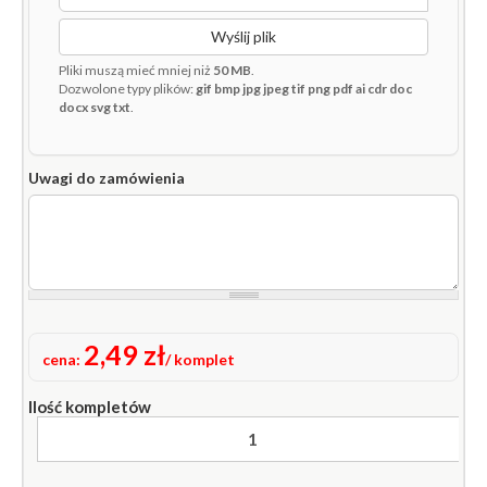
Wyślij plik
Pliki muszą mieć mniej niż
50 MB
.
Dozwolone typy plików:
gif bmp jpg jpeg tif png pdf ai cdr doc
docx svg txt
.
Uwagi do zamówienia
2,49 zł
cena:
/ komplet
Ilość kompletów