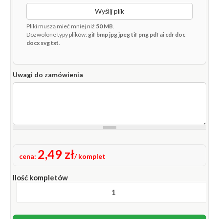
Wyślij plik
Pliki muszą mieć mniej niż
50 MB
.
Dozwolone typy plików:
gif bmp jpg jpeg tif png pdf ai cdr doc
docx svg txt
.
Uwagi do zamówienia
2,49 zł
cena:
/ komplet
Ilość kompletów