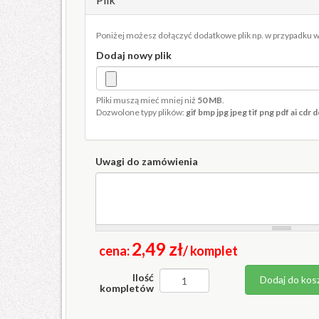
Poniżej możesz dołączyć dodatkowe plik np. w przypadku w
Dodaj nowy plik
Pliki muszą mieć mniej niż
50 MB
.
Dozwolone typy plików:
gif bmp jpg jpeg tif png pdf ai cdr 
Uwagi do zamówienia
2,49 zł
cena:
/ komplet
Ilość
Dodaj do kos
kompletów