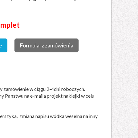
omplet
e
Formularz zamówienia
my zamówienie w ciągu 2-4dni roboczych.
y Państwu na e-maila projekt naklejki w celu
erszyka, zmiana napisu wódka weselna na inny