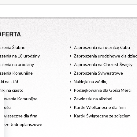
OFERTA
szenia Ślubne
Zaproszenia na rocznicę ślubu
zenia na 18 urodziny
Zaproszenia urodzinowe dla dziec
zenia na urodziny
Zaproszenia na Chrzest Święty
szenia Komunijne
Zaproszenia Sylwestrowe
ki na stół
Naklejki na wódkę
iki na ciasto
Podziękowania dla Gości Merci
ękowania Komunijne
Zawieszki na alkohol
 Gości
Kartki Wielkanocne dla firm
 Świąteczne dla firm
Kartki Świąteczne ze zdjęciem
darze Jednoplanszowe