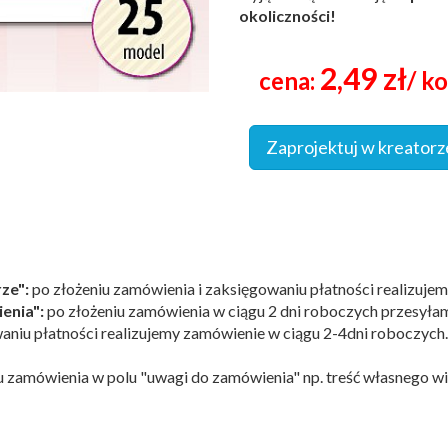
okoliczności!
2,49 zł
cena:
/ k
Zaprojektuj w kreatorz
rze":
po złożeniu zamówienia i zaksięgowaniu płatności realizuje
enia":
po złożeniu zamówienia w ciągu 2 dni roboczych przesyłam
owaniu płatności realizujemy zamówienie w ciągu 2-4dni roboczych.
 zamówienia w polu "uwagi do zamówienia" np. treść własnego wi