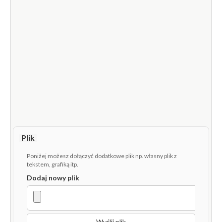
Plik
Poniżej możesz dołączyć dodatkowe plik np. własny plik z
tekstem, grafiką itp.
Dodaj nowy plik
Wyślij plik