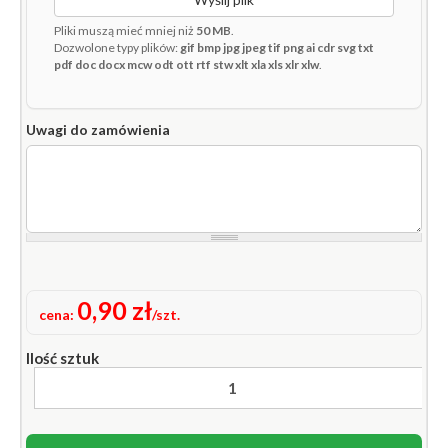
Pliki muszą mieć mniej niż
50 MB
.
Dozwolone typy plików:
gif bmp jpg jpeg tif png ai cdr svg txt
pdf doc docx mcw odt ott rtf stw xlt xla xls xlr xlw
.
Uwagi do zamówienia
0,90 zł
cena:
/szt.
Ilość sztuk