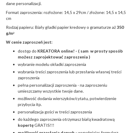
dane personalizacji.
Format zaproszenia: rozłożone: 14,5 x 29cm / złożone: 14,5 x 14,5
cm
Rodzaj papieru: Biały gładki papier kredowy o gramaturze aż
350
g/m
2
W cenie zaproszeń jest:
dostęp do
KREATORA online! - ( sam w prosty sposób
możesz zaprojektować zaproszenia )
wybranie modelu okładki zaproszenia
wybrania treści zaproszenia lub przesłania własnej treści
zaproszenia
pełna personalizacji zaproszenia - na zaproszeniu
umieszczamy wszystkie twoje dane.
możliwość dodania wierszyków/cytatu, potwierdzenie
przybycia itp.
personalizacja gości w treści zaproszenia
do każdego zaproszenia otrzymasz białą kwadratową
kopertę
GRATIS!!!
możliwość przesłania danych -
wypełniając formularz