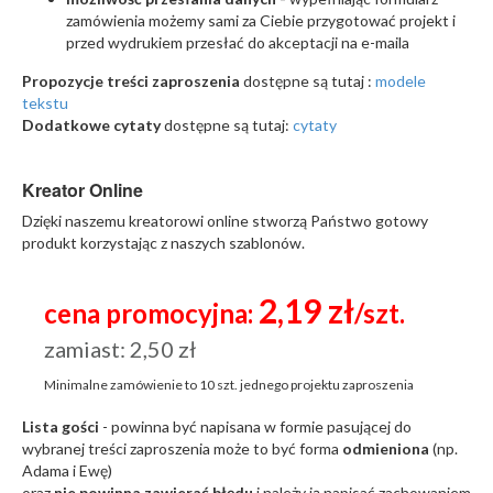
zamówienia możemy sami za Ciebie przygotować projekt i
przed wydrukiem przesłać do akceptacji na e-maila
Propozycje treści zaproszenia
dostępne są tutaj :
modele
tekstu
Dodatkowe cytaty
dostępne są tutaj:
cytaty
Kreator Online
Dzięki naszemu kreatorowi online stworzą Państwo gotowy
produkt korzystając z naszych szablonów.
2,19 zł
cena promocyjna:
/szt.
zamiast: 2,50 zł
Minimalne zamówienie to
10 szt.
jednego projektu zaproszenia
Lista gości
- powinna być napisana w formie pasującej do
wybranej treści zaproszenia może to być forma
odmieniona
(np.
Adama i Ewę)
oraz
nie powinna zawierać błędu
i należy ją napisać zachowaniem