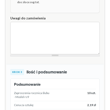
doc docx svg txt
.
Uwagi do zamówienia
Ilość i podsumowanie
KROK 3
Podsumowanie
Zaproszenia rocznica ślubu
10 szt.
- Model rs9
Cena za sztukę
2,19 zł