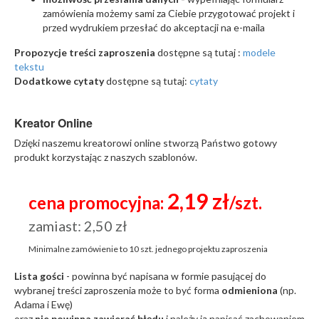
zamówienia możemy sami za Ciebie przygotować projekt i
przed wydrukiem przesłać do akceptacji na e-maila
Propozycje treści zaproszenia
dostępne są tutaj :
modele
tekstu
Dodatkowe cytaty
dostępne są tutaj:
cytaty
Kreator Online
Dzięki naszemu kreatorowi online stworzą Państwo gotowy
produkt korzystając z naszych szablonów.
2,19 zł
cena promocyjna:
/szt.
zamiast: 2,50 zł
Minimalne zamówienie to
10 szt.
jednego projektu zaproszenia
Lista gości
- powinna być napisana w formie pasującej do
wybranej treści zaproszenia może to być forma
odmieniona
(np.
Adama i Ewę)
oraz
nie powinna zawierać błędu
i należy ją napisać zachowaniem