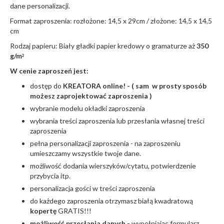
dane personalizacji.
Format zaproszenia: rozłożone: 14,5 x 29cm / złożone: 14,5 x 14,5
cm
Rodzaj papieru: Biały gładki papier kredowy o gramaturze aż
350
g/m
2
W cenie zaproszeń jest:
dostęp do
KREATORA online! - ( sam w prosty sposób
możesz zaprojektować zaproszenia )
wybranie modelu okładki zaproszenia
wybrania treści zaproszenia lub przesłania własnej treści
zaproszenia
pełna personalizacji zaproszenia - na zaproszeniu
umieszczamy wszystkie twoje dane.
możliwość dodania wierszyków/cytatu, potwierdzenie
przybycia itp.
personalizacja gości w treści zaproszenia
do każdego zaproszenia otrzymasz białą kwadratową
kopertę
GRATIS!!!
możliwość przesłania danych -
wypełniając formularz