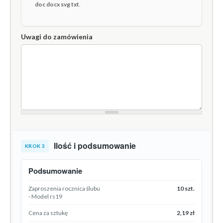
doc docx svg txt
.
Uwagi do zamówienia
Ilość i podsumowanie
KROK 3
Podsumowanie
Zaproszenia rocznica ślubu
10 szt.
- Model rs19
Cena za sztukę
2,19 zł