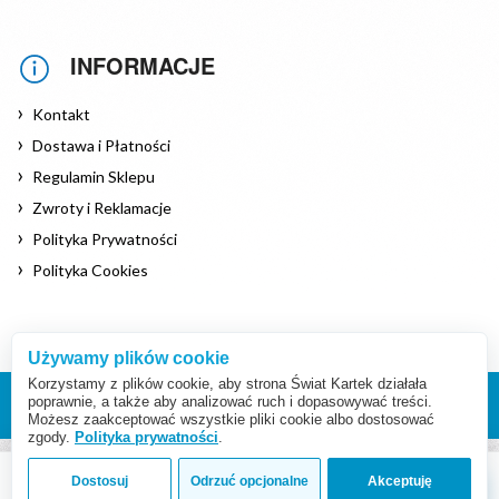
INFORMACJE
Kontakt
Dostawa i Płatności
Regulamin Sklepu
Zwroty i Reklamacje
Polityka Prywatności
Polityka Cookies
Używamy plików cookie
Korzystamy z plików cookie, aby strona Świat Kartek działała
poprawnie, a także aby analizować ruch i dopasowywać treści.
Copyright © 2026 www.swiat-kartek.pl
Możesz zaakceptować wszystkie pliki cookie albo dostosować
zgody.
Polityka prywatności
.
Dostosuj
Odrzuć opcjonalne
Akceptuję
Złóż zamówienie
Cena: