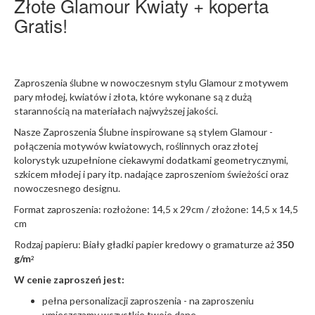
Złote Glamour Kwiaty + koperta
Gratis!
Zaproszenia ślubne w nowoczesnym stylu Glamour z motywem
pary młodej, kwiatów i złota, które wykonane są z dużą
starannością na materiałach najwyższej jakości.
Nasze Zaproszenia Ślubne inspirowane są stylem Glamour -
połączenia motywów kwiatowych, roślinnych oraz złotej
kolorystyk uzupełnione ciekawymi dodatkami geometrycznymi,
szkicem młodej i pary itp. nadające zaproszeniom świeżości oraz
nowoczesnego designu.
Format zaproszenia: rozłożone: 14,5 x 29cm / złożone: 14,5 x 14,5
cm
Rodzaj papieru: Biały gładki papier kredowy o gramaturze aż
350
g/m
2
W cenie zaproszeń jest:
pełna personalizacji zaproszenia - na zaproszeniu
umieszczamy wszystkie twoje dane.