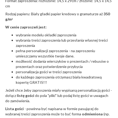
Format zaproszenia: rozłożone: 14,5 x 29cm / złożone: 14,5 x 14,5
cm
Rodzaj papieru: Biały gładki papier kredowy o gramaturze aż
350
g/m
2
W cenie zaproszeń jest:
wybranie modelu okładki zaproszenia
wybrania treści zaproszenia lub przesłania własnej treści
zaproszenia
pełna personalizacji zaproszenia - na zaproszeniu
umieszczamy wszystkie twoje dane.
możliwość dodania wierszyków o prezentach / rebusów o
prezentach oraz potwierdzenie przybycia
personalizacja gości w treści zaproszenia
do każdego zaproszenia otrzymasz biała kwadratową
kopertę GRATIS!!!
Jeżeli chce żeby zaproszenia miały wypisaną personalizacją gości -
dołącz
listę gości
do pola "pliki" lub podaj listę gości w uwagach
do zamówienia.
Lista gości
- powinna być napisana w formie pasującej do
wybranej treści zaproszenia może to być forma
odmieniona
(np.