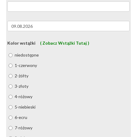
Kolor wstążki
( Zobacz Wstążki Tutaj )
niedostępne
1-czerwony
2-żółty
3-złoty
4-różowy
5-niebieski
6-ecru
7-różowy