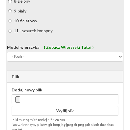
8-zielony
9-biały
10-fioletowy
11 - sznurek konopny
Model wierszyka
( Zobacz Wierszyki Tutaj )
Plik
Dodaj nowy plik
Wyślij plik
Pliki muszą mieć mniej niż
128 MB
.
Dozwolone typy plików:
gif bmp jpg jpeg tif png pdf ai cdr doc docx
svg txt
.