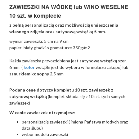
ZAWIESZKI NA WÓDKĘ lub WINO WESELNE
10 szt. w komplecie
z pełną personalizacją oraz możliwością umieszczenia
własnego zdjęcia oraz satynową wstążką 5 mm.
wymiar zawieszki: 5 cm na 9 cm
papier: biały gładki o gramaturze 350g/m2
Każda zawieszka przyozdobiona jest
satynową wstążką
szer.
6 mm (
kolor
wstążki jest do wyboru w formularzu zakupu) lub
sznurkiem konopny
2,5 mm
Podana cene dotyczy kompletu
10 szt. zawieszek z
satynową wstążką
(komplet składa się z 10szt. tych samych
zawieszek)
W cenie zawieszek otrzymujesz:
personalizację zawieszki ( imiona Państwa młodych oraz
data ślubu)
wybór modelu zawieszki